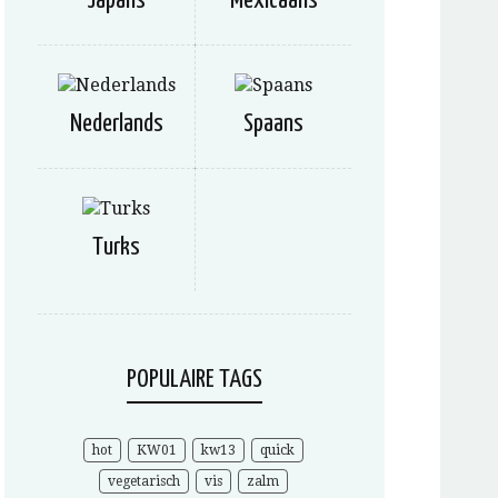
Japans
Mexicaans
Nederlands
Spaans
Turks
POPULAIRE TAGS
hot
KW01
kw13
quick
vegetarisch
vis
zalm