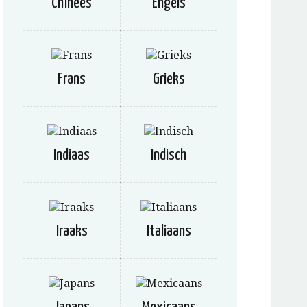
Chinees
Engels
Frans
Grieks
Indiaas
Indisch
Iraaks
Italiaans